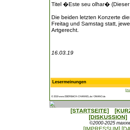
Titel �Este seu olhar� (Dieser 
Die beiden letzten Konzerte d
Freitag und Samstag statt, jewe
Artgerecht.
16.03.19
Lesermeinungen
[zu
© 2019 www.EBERBACH-CHANNEL.de / OMANO.de
[STARTSEITE]
[KUR
[DISKUSSION]
©2000-2025 maxxweb
[IMPRESSUM]
[D