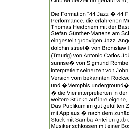
Club 55 derzeit umgebaut wird,
Die Formation "44 Jazz � 44 Fu
Performance, die erfahrenen Mu
Thomas Heidpriem mit der Bass
Stefan Günther-Martens am Sch
eingestellt groovigen Jazz. A
dolphin street� von Bronislaw 
(Traurig) von Antonio Carlos Jo
sunrise� von Sigmund Romberg
interpretiert seinerzeit von Jo
Version vom bekannten Rockso
und �Memphis underground� v
� die Vier interpretierten in d
weitere Stücke auf ihre eigene
Das Publikum im gut gefüllten
mit Applaus � nach dem zunäch
Stück mit Samba-Anteilen gab e
Musiker schlossen mit einer Bo