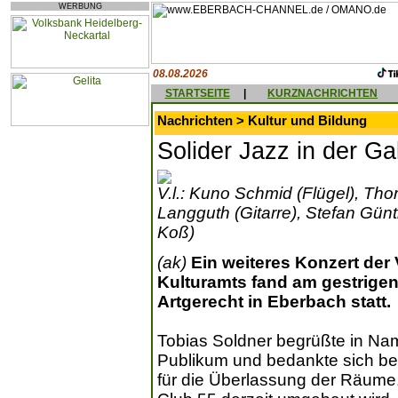
WERBUNG
08.08.2026
STARTSEITE
|
KURZNACHRICHTEN
Nachrichten > Kultur und Bildung
Solider Jazz in der G
V.l.: Kuno Schmid (Flügel), Th
Langguth (Gitarre), Stefan Gün
Koß)
(ak)
Ein weiteres Konzert der
Kulturamts fand am gestrigen
Artgerecht in Eberbach statt.
Tobias Soldner begrüßte in Na
Publikum und bedankte sich bei
für die Überlassung der Räume,