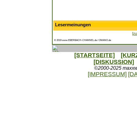
Lesermeinungen
[zu
© 2019 www.EBERBACH-CHANNEL.de / OMANO.de
[STARTSEITE]
[KUR
[DISKUSSION]
©2000-2025 maxxweb
[IMPRESSUM]
[D