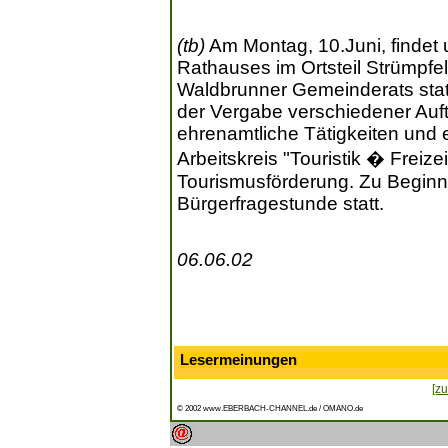
(tb)
Am Montag, 10.Juni, findet
Rathauses im Ortsteil Strümpfel
Waldbrunner Gemeinderats stat
der Vergabe verschiedener Auf
ehrenamtliche Tätigkeiten und
Arbeitskreis "Touristik � Freize
Tourismusförderung. Zu Beginn 
Bürgerfragestunde statt.
06.06.02
Lesermeinungen
[zu
© 2002 www.EBERBACH-CHANNEL.de / OMANO.de