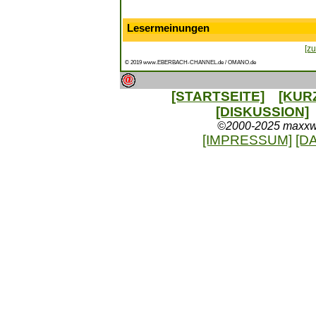
Lesermeinungen
[zu
© 2019 www.EBERBACH-CHANNEL.de / OMANO.de
[STARTSEITE]
[KUR
[DISKUSSION]
©2000-2025 maxxweb
[IMPRESSUM]
[D