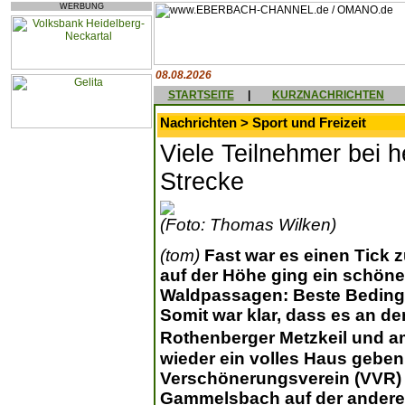
WERBUNG
08.08.2026
STARTSEITE
|
KURZNACHRICHTEN
Nachrichten > Sport und Freizeit
Viele Teilnehmer bei h
Strecke
(Foto: Thomas Wilken)
(tom)
Fast war es einen Tick
auf der Höhe ging ein schöne
Waldpassagen: Beste Bedingu
Somit war klar, dass es an d
Rothenberger Metzkeil und a
wieder ein volles Haus geben
Verschönerungsverein (VVR) 
Gammelsbach auf der anderen