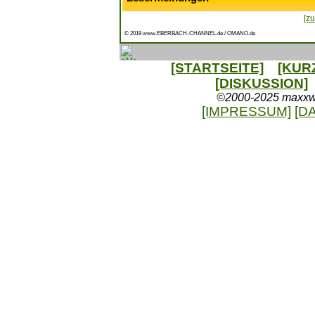
[zu
© 2019 www.EBERBACH-CHANNEL.de / OMANO.de
[STARTSEITE]
[KUR
[DISKUSSION]
©2000-2025 maxxweb
[IMPRESSUM]
[D