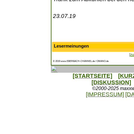
23.07.19
Lesermeinungen
[zu
© 2019 www.EBERBACH-CHANNEL.de / OMANO.de
[STARTSEITE]
[KUR
[DISKUSSION]
©2000-2025 maxxweb
[IMPRESSUM]
[D