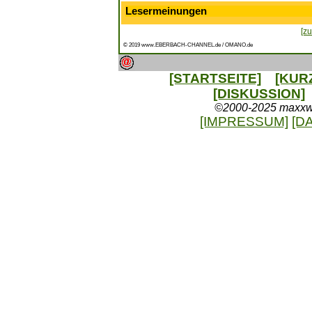
Lesermeinungen
[zu
© 2019 www.EBERBACH-CHANNEL.de / OMANO.de
[STARTSEITE]
[KUR
[DISKUSSION]
©2000-2025 maxxweb
[IMPRESSUM]
[D