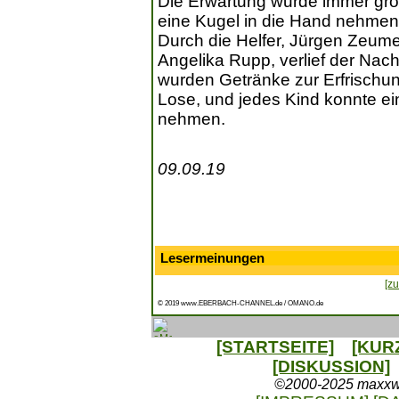
Die Erwartung wurde immer größ
eine Kugel in die Hand nehmen
Durch die Helfer, Jürgen Zeume,
Angelika Rupp, verlief der Na
wurden Getränke zur Erfrischun
Lose, und jedes Kind konnte e
nehmen.
09.09.19
Lesermeinungen
[zu
© 2019 www.EBERBACH-CHANNEL.de / OMANO.de
[STARTSEITE]
[KUR
[DISKUSSION]
©2000-2025 maxxweb