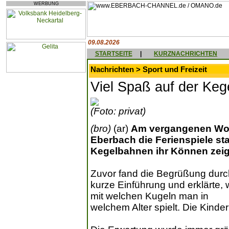
WERBUNG
09.08.2026
STARTSEITE
|
KURZNACHRICHTEN
Nachrichten > Sport und Freizeit
Viel Spaß auf der Keg
(Foto: privat)
(bro)
(ar)
Am vergangenen Woc
Eberbach die Ferienspiele stat
Kegelbahnen ihr Können zei
Zuvor fand die Begrüßung durch
kurze Einführung und erklärte,
mit welchen Kugeln man in
welchem Alter spielt. Die Kinde