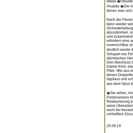
etwas �robuster
Vivaldis �Die v
denen man sich 
Nach der Pause 
dann wieder weic
Orchesterleitun
abzustimmen, es
und zusammenhäl
erfordern eine a
unverzichtbar a
deutlich wurde 
Solopart von Fel
stürmischen Herb
Den Abschluss bi
Daniel Kroh, eb
Pfalz. Wie aus 
dieses Doppelkon
Applaus und sch
aus dem Opus 6
�Sie sehen, ich
Fördervereins Kl
Restaurierung b
seine Überarbei
auch der bezaub
schließlich Ein
29.09.19