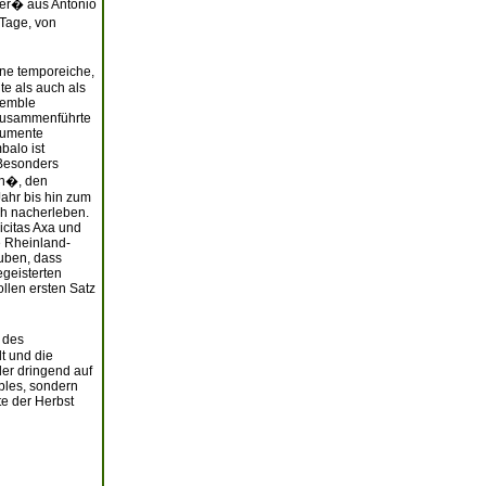
mer� aus Antonio
 Tage, von
ine temporeiche,
te als auch als
semble
 zusammenführte
rumente
balo ist
 Besonders
en�, den
Jahr bis hin zum
ch nacherleben.
icitas Axa und
e Rheinland-
uben, dass
egeisterten
llen ersten Satz
 des
t und die
der dringend auf
bles, sondern
e der Herbst