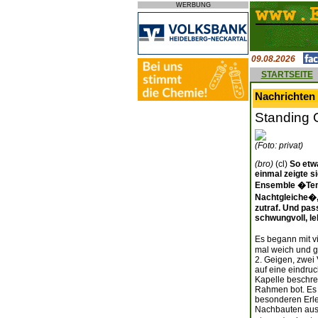
WERBUNG
09.08.2026
STARTSEITE
Nachrichten 
Standing 
(Foto: privat)
(bro)
(cl)
So etw
einmal zeigte s
Ensemble �Temp
Nachtgleiche�,
zutraf. Und pa
schwungvoll, le
Es begann mit v
mal weich und g
2. Geigen, zwei
auf eine eindruc
Kapelle beschrei
Rahmen bot. Es 
besonderen Erleb
Nachbauten aus 