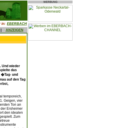
WERBUNG
 in:
EBERBACH
|
ANZEIGEN
k. Und wieder
pielte das
: �Tag- und
nau auf den Tag
rbst,
al temporeich,
. Geigen, vier
 ersten Ton an
n der Ersheimer
ert den idealen
gespielt. Zum
getreue
nstrumente