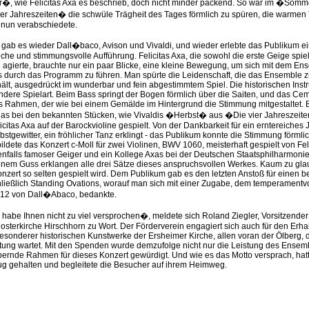
�, wie Felicitas Axa es beschrieb, doch nicht minder packend. So war im �Som
ier Jahreszeiten� die schwüle Trägheit des Tages förmlich zu spüren, die warmen
nun verabschiedete.
gab es wieder Dall�baco, Avison und Vivaldi, und wieder erlebte das Publikum e
he und stimmungsvolle Aufführung. Felicitas Axa, die sowohl die erste Geige spiel
g agierte, brauchte nur ein paar Blicke, eine kleine Bewegung, um sich mit dem En
 durch das Programm zu führen. Man spürte die Leidenschaft, die das Ensemble
t, ausgedrückt im wunderbar und fein abgestimmtem Spiel. Die historischen Inst
ndere Spielart. Beim Bass springt der Bogen förmlich über die Saiten, und das Cem
ls Rahmen, der wie bei einem Gemälde im Hintergrund die Stimmung mitgestaltet.
das bei den bekannten Stücken, wie Vivaldis �Herbst� aus �Die vier Jahreszeit
icitas Axa auf der Barockvioline gespielt. Von der Dankbarkeit für ein erntereiches 
stgewitter, ein fröhlicher Tanz erklingt - das Publikum konnte die Stimmung förmli
ldete das Konzert c-Moll für zwei Violinen, BWV 1060, meisterhaft gespielt von Fel
enfalls famoser Geiger und ein Kollege Axas bei der Deutschen Staatsphilharmoni
einem Guss erklangen alle drei Sätze dieses anspruchsvollen Werkes. Kaum zu gla
zert so selten gespielt wird. Dem Publikum gab es den letzten Anstoß für einen b
ließlich Standing Ovations, worauf man sich mit einer Zugabe, dem temperamentvo
12 von Dall�Abaco, bedankte.
 habe Ihnen nicht zu viel versprochen�, meldete sich Roland Ziegler, Vorsitzender
osterkirche Hirschhorn zu Wort. Der Förderverein engagiert sich auch für den Erhal
esonderer historischen Kunstwerke der Ersheimer Kirche, allen voran der Ölberg, 
tung wartet. Mit den Spenden wurde demzufolge nicht nur die Leistung des Ensem
ernde Rahmen für dieses Konzert gewürdigt. Und wie es das Motto versprach, hatt
zug gehalten und begleitete die Besucher auf ihrem Heimweg.