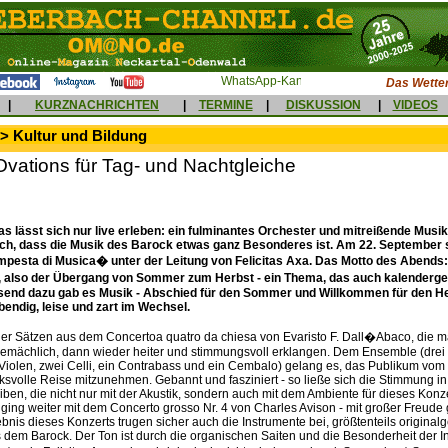
Das Wetter
|
KURZNACHRICHTEN
|
TERMINE
|
DISKUSSION
|
VIDEOS
> Kultur und Bildung
Ovations für Tag- und Nachtgleiche
as lässt sich nur live erleben: ein fulminantes Orchester und mitreißende Musi
ich, dass die Musik des Barock etwas ganz Besonderes ist. Am 22. September s
esta di Musica� unter der Leitung von Felicitas Axa. Das Motto des Abends
 also der Übergang von Sommer zum Herbst - ein Thema, das auch kalenderge
ssend dazu gab es Musik - Abschied für den Sommer und Willkommen für den He
bendig, leise und zart im Wechsel.
ier Sätzen aus dem Concertoa quatro da chiesa von Evaristo F. Dall�Abaco, die m
emächlich, dann wieder heiter und stimmungsvoll erklangen. Dem Ensemble (drei 1
 Violen, zwei Celli, ein Contrabass und ein Cembalo) gelang es, das Publikum vom
ksvolle Reise mitzunehmen. Gebannt und fasziniert - so ließe sich die Stimmung i
ben, die nicht nur mit der Akustik, sondern auch mit dem Ambiente für dieses Konz
ging weiter mit dem Concerto grosso Nr. 4 von Charles Avison - mit großer Freude 
nis dieses Konzerts trugen sicher auch die Instrumente bei, größtenteils original
dem Barock. Der Ton ist durch die organischen Saiten und die Besonderheit der I