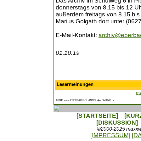
Das Archiv im Schulweg 6 in Pl
donnerstags von 8.15 bis 12 Uh
außerdem freitags von 8.15 bis 
Marius Golgath dort unter (062
E-Mail-Kontakt:
archiv@eberba
01.10.19
Lesermeinungen
[zu
© 2019 www.EBERBACH-CHANNEL.de / OMANO.de
[STARTSEITE]
[KUR
[DISKUSSION]
©2000-2025 maxxweb
[IMPRESSUM]
[D