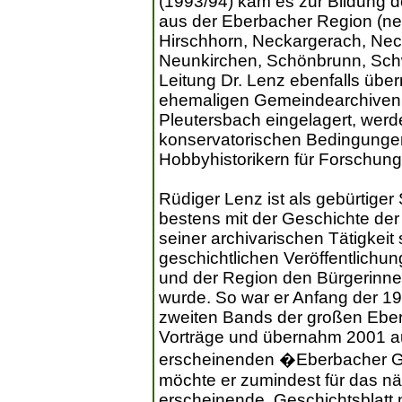
(1993/94) kam es zur Bildung
aus der Eberbacher Region (n
Hirschhorn, Neckargerach, Nec
Neunkirchen, Schönbrunn, Sch
Leitung Dr. Lenz ebenfalls üb
ehemaligen Gemeindearchiven 
Pleutersbach eingelagert, werd
konservatorischen Bedingungen 
Hobbyhistorikern für Forschun
Rüdiger Lenz ist als gebürtiger
bestens mit der Geschichte de
seiner archivarischen Tätigkeit
geschichtlichen Veröffentlichun
und der Region den Bürgerinn
wurde. So war er Anfang der 199
zweiten Bands der großen Eberb
Vorträge und übernahm 2001 auc
erscheinenden �Eberbacher Ge
möchte er zumindest für das n
erscheinende, Geschichtsblatt