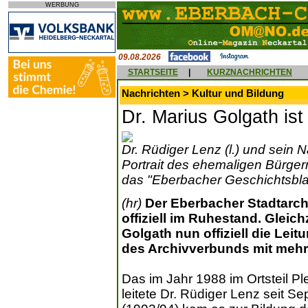
WERBUNG
09.08.2026
STARTSEITE
|
KURZNACHRICHTEN
Nachrichten > Kultur und Bildung
Dr. Marius Golgath is
Dr. Rüdiger Lenz (l.) und sein 
Portrait des ehemaligen Bürger
das "Eberbacher Geschichtsblatt
(hr)
Der Eberbacher Stadtarchi
offiziell im Ruhestand. Gleich
Golgath nun offiziell die Lei
des Archivverbunds mit me
Das im Jahr 1988 im Ortsteil Pl
leitete Dr. Rüdiger Lenz seit 