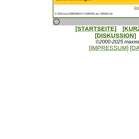
[zu
© 2019 www.EBERBACH-CHANNEL.de / OMANO.de
[STARTSEITE]
[KUR
[DISKUSSION]
©2000-2025 maxxweb
[IMPRESSUM]
[D