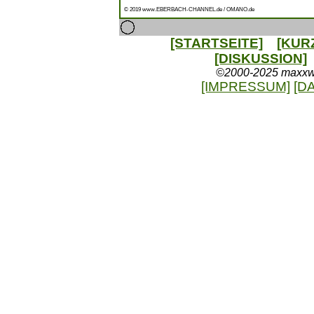
© 2019 www.EBERBACH-CHANNEL.de / OMANO.de
[STARTSEITE]
[KUR
[DISKUSSION]
©2000-2025 maxxweb
[IMPRESSUM]
[D