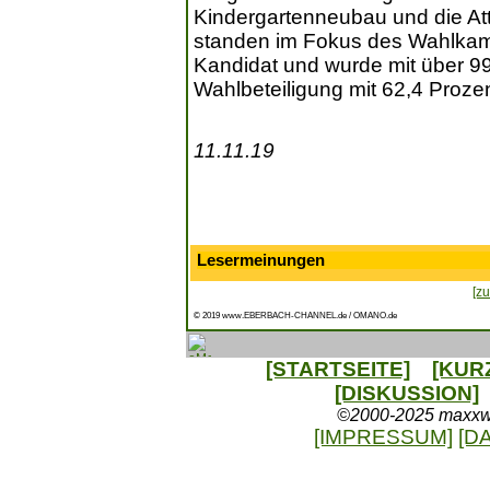
Kindergartenneubau und die Attr
standen im Fokus des Wahlkam
Kandidat und wurde mit über 99
Wahlbeteiligung mit 62,4 Prozen
11.11.19
Lesermeinungen
[zu
© 2019 www.EBERBACH-CHANNEL.de / OMANO.de
[STARTSEITE]
[KUR
[DISKUSSION]
©2000-2025 maxxweb
[IMPRESSUM]
[D