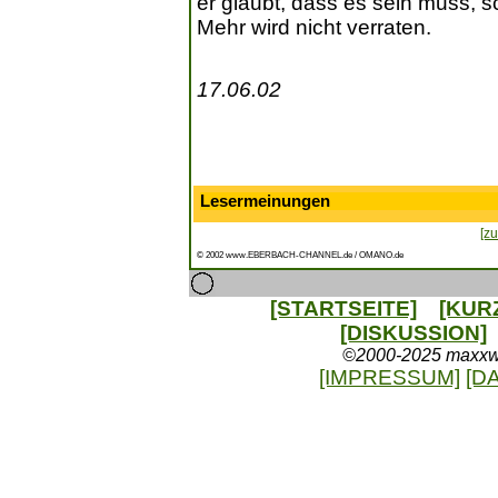
er glaubt, dass es sein muss, s
Mehr wird nicht verraten.
17.06.02
Lesermeinungen
[zu
© 2002 www.EBERBACH-CHANNEL.de / OMANO.de
[STARTSEITE]
[KUR
[DISKUSSION]
©2000-2025 maxxweb
[IMPRESSUM]
[D