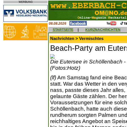
WERBUNG
08.08.2026
STARTSEITE
|
KURZNACHRICHTEN
Nachrichten > Vermischtes
Beach-Party am Eute
Die Eutersee in Schöllenbach - id
(Fotos:Hotz)
(lf)
Am Samstag fand eine Beach
statt. War das Wetter in den v
nass, passte dieses Jahr alles
gelaunte Gäste zählen. Der her
Voraussetzungen für eine solch
Schöllenbach, hatte auch diese
rundherum sorgten Palmen und 
reichhaltiges Angebot an Speis