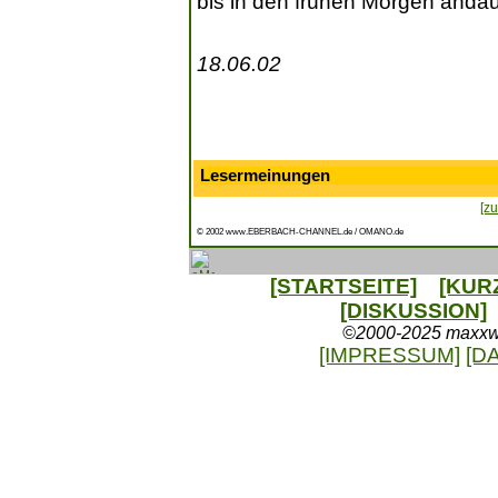
bis in den frühen Morgen andau
18.06.02
Lesermeinungen
[zu
© 2002 www.EBERBACH-CHANNEL.de / OMANO.de
[STARTSEITE]
[KUR
[DISKUSSION]
©2000-2025 maxxweb
[IMPRESSUM]
[D