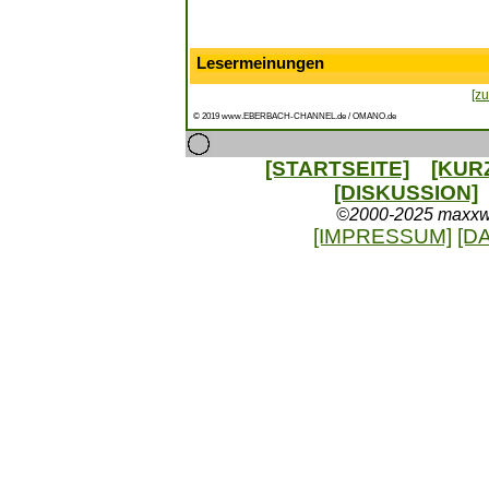
Lesermeinungen
[zu
© 2019 www.EBERBACH-CHANNEL.de / OMANO.de
[STARTSEITE]
[KUR
[DISKUSSION]
©2000-2025 maxxweb
[IMPRESSUM]
[D