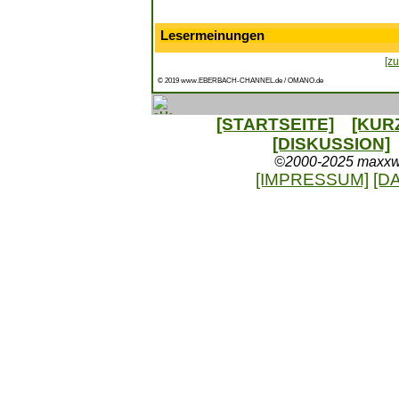
Lesermeinungen
[zu
© 2019 www.EBERBACH-CHANNEL.de / OMANO.de
[STARTSEITE]
[KUR
[DISKUSSION]
©2000-2025 maxxweb
[IMPRESSUM]
[D