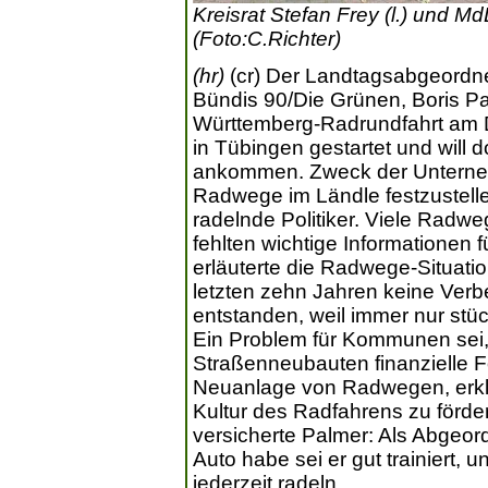
Kreisrat Stefan Frey (l.) und M
(Foto:C.Richter)
(hr)
(cr) Der Landtagsabgeordne
Bündis 90/Die Grünen, Boris Pa
Württemberg-Radrundfahrt am D
in Tübingen gestartet und will 
ankommen. Zweck der Unterneh
Radwege im Ländle festzustellen
radelnde Politiker. Viele Radwe
fehlten wichtige Informationen f
erläuterte die Radwege-Situatio
letzten zehn Jahren keine Verb
entstanden, weil immer nur st
Ein Problem für Kommunen sei,
Straßenneubauten finanzielle Fö
Neuanlage von Radwegen, erklär
Kultur des Radfahrens zu förder
versicherte Palmer: Als Abgeordn
Auto habe sei er gut trainiert, 
jederzeit radeln.