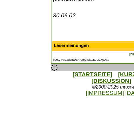
30.06.02
Lesermeinungen
[zu
© 2002 www.EBERBACH-CHANNEL.de / OMANO.de
[STARTSEITE]
[KUR
[DISKUSSION]
©2000-2025 maxxweb
[IMPRESSUM]
[D