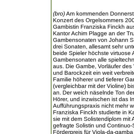
(bro)
Am kommenden Donnerstag,
Konzert des Orgelsommers 2002
Gambistin Franziska Finckh au
Kantor Achim Plagge an der Truh
Gambensonaten von Johann Seb
drei Sonaten, allesamt sehr unt
beide Spieler höchste virtuose 
Gambensonaten alle spieltechn
aus. Die Gambe, Vorläufer des 
und Barockzeit ein weit verbrei
Familie höherer und tieferer 
(vergleichbar mit der Violine) 
an. Der weich näselnde Ton de
Hörer, und inzwischen ist das I
Aufführungspraxis nicht mehr
Franziska Finckh studierte in 
sie mit dem Solistendiplom mit 
gefragte Solistin und Continuo
Förderpreis für Viola-da-gamba