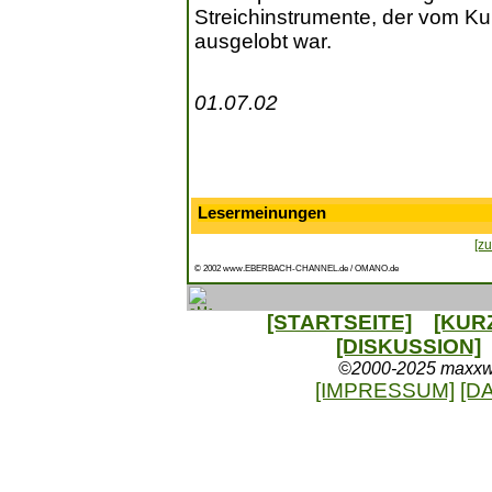
Streichinstrumente, der vom Kul
ausgelobt war.
01.07.02
Lesermeinungen
[zu
© 2002 www.EBERBACH-CHANNEL.de / OMANO.de
[STARTSEITE]
[KUR
[DISKUSSION]
©2000-2025 maxxweb
[IMPRESSUM]
[D