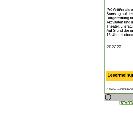
(hr)
Größer als e
Samstag auf dem
Bürgerstiftung u
Aktivitäten und
Theater, Literat
Auf Grund der g
13 Uhr mit einem
03.07.02
Lesermeinu
© 2002 www.EBERBACH
[START