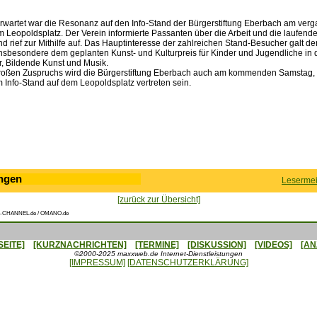
rwartet war die Resonanz auf den Info-Stand der Bürgerstiftung Eberbach am ver
 Leopoldsplatz. Der Verein informierte Passanten über die Arbeit und die laufende
nd rief zur Mithilfe auf. Das Hauptinteresse der zahlreichen Stand-Besucher galt de
 insbesondere dem geplanten Kunst- und Kulturpreis für Kinder und Jugendliche in
ur, Bildende Kunst und Musik.
roßen Zuspruchs wird die Bürgerstiftung Eberbach auch am kommenden Samstag, 6.
 Info-Stand auf dem Leopoldsplatz vertreten sein.
ngen
Lesermei
[zurück zur Übersicht]
-CHANNEL.de / OMANO.de
SEITE]
[KURZNACHRICHTEN]
[TERMINE]
[DISKUSSION]
[VIDEOS]
[AN
©2000-2025 maxxweb.de Internet-Dienstleistungen
[IMPRESSUM]
[DATENSCHUTZERKLÄRUNG]