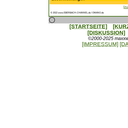
[zu
© 2022 www.EBERBACH-CHANNEL.de / OMANO.de
[STARTSEITE]
[KUR
[DISKUSSION]
©2000-2025 maxxweb
[IMPRESSUM]
[D