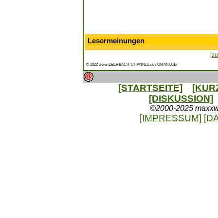
Lesermeinungen
[zu
© 2022 www.EBERBACH-CHANNEL.de / OMANO.de
[STARTSEITE]
[KUR
[DISKUSSION]
©2000-2025 maxxweb
[IMPRESSUM]
[D