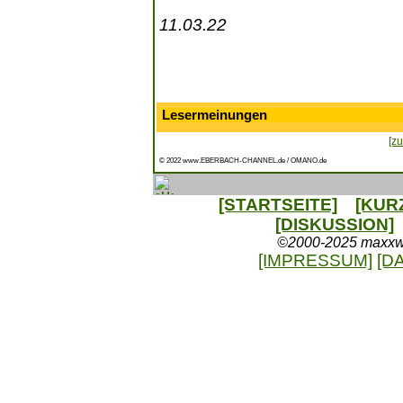
11.03.22
Lesermeinungen
[zu
© 2022 www.EBERBACH-CHANNEL.de / OMANO.de
[STARTSEITE]
[KUR
[DISKUSSION]
©2000-2025 maxxweb
[IMPRESSUM]
[D