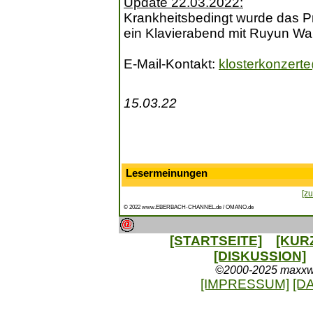
Update 22.03.2022:
Krankheitsbedingt wurde das P
ein Klavierabend mit Ruyun Wan
E-Mail-Kontakt:
klosterkonzer
15.03.22
Lesermeinungen
[zu
© 2022 www.EBERBACH-CHANNEL.de / OMANO.de
[STARTSEITE]
[KUR
[DISKUSSION]
©2000-2025 maxxweb
[IMPRESSUM]
[D