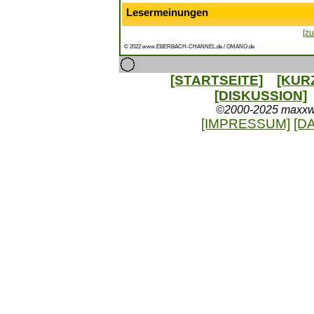
Lesermeinungen
[zu
© 2022 www.EBERBACH-CHANNEL.de / OMANO.de
[STARTSEITE]
[KUR
[DISKUSSION]
©2000-2025 maxxweb
[IMPRESSUM]
[D