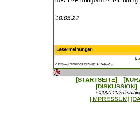
des TVE dringend Verstärkung.
10.05.22
Lesermeinungen
[zu
© 2022 www.EBERBACH-CHANNEL.de / OMANO.de
[STARTSEITE]
[KUR
[DISKUSSION]
©2000-2025 maxxweb
[IMPRESSUM]
[D