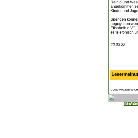
Reinig und Wäsc
angekommen seie
Kinder und Jugen
Spenden können 
abgegeben werde
Elisabeth e.V.”,
es telefonisch 
20.05.22
Lesermeinu
© 2022 www.EBERBACH
[START