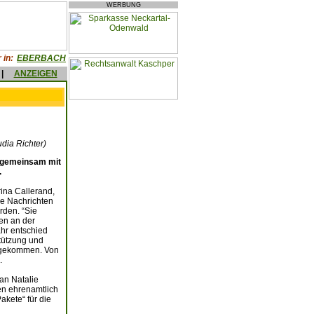
WERBUNG
 in:
EBERBACH
|
ANZEIGEN
udia Richter)
 gemeinsam mit
.
rina Callerand,
ie Nachrichten
rden. “Sie
en an der
ahr entschied
tützung und
9 gekommen. Von
.
an Natalie
en ehrenamtlich
kete“ für die