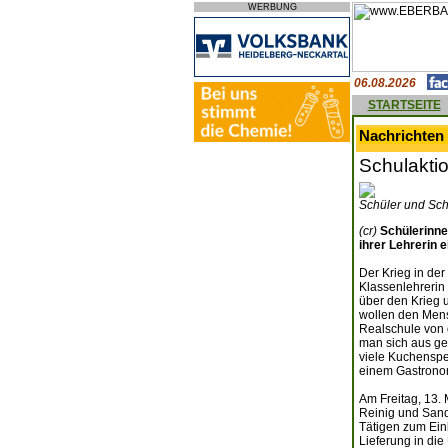
WERBUNG
06.08.2026
STARTSEITE
Nachrichten 
Schulaktio
Schüler und Schü
(cr)
Schülerinn
ihrer Lehrerin 
Der Krieg in der
Klassenlehrerin
über den Krieg 
wollen den Mens
Realschule von d
man sich aus ge
viele Kuchenspe
einem Gastronom
Am Freitag, 13.
Reinig und Sand
Tätigen zum Ein
Lieferung in die