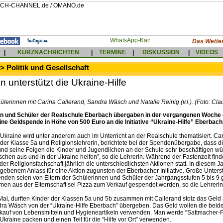
Das Wetter
|
KURZNACHRICHTEN
|
TERMINE
|
DISKUSSION
|
VIDEOS
> Politik und Gesellschaft
n unterstützt die Ukraine-Hilfe
lerinnen mit Carina Callerand, Sandra Wäsch und Natalie Reinig (v.l.). (Foto: Cla
en und Schüler der Realschule Eberbach übergaben in der vergangenen Woche
eine Geldspende in Höhe von 500 Euro an die Initiative “Ukraine-Hilfe” Eberbach
 Ukraine wird unter anderem auch im Unterricht an der Realschule thematisiert. Ca
 der Klasse 5a und Religionslehrerin, berichtete bei der Spendenübergabe, dass d
und seine Folgen die Kinder und Jugendlichen an der Schule sehr beschäftigen wü
chen aus und in der Ukraine helfen”, so die Lehrerin. Während der Fastenzeit find
er Religionsfachschaft jährlich die unterschiedlichsten Aktionen statt. In diesem J
gebenem Anlass für eine Aktion zugunsten der Eberbacher Initiative. Große Unters
nden seien von Eltern der Schülerinnen und Schüler der Jahrgangsstufen 5 bis 
en aus der Elternschaft sei Pizza zum Verkauf gespendet worden, so die Lehrerin
 Mai, durften Kinder der Klassen 5a und 5b zusammen mit Callerand stolz das Geld 
ra Wäsch von der “Ukraíne-Hilfe Eberbach” übergeben. Das Geld wollen die beid
kauf von Lebensmitteln und Hygieneartikeln verwenden. Man werde “Sattmacher-Pa
 Ukraine packen und einen Teil für die “Hilfe vor Ort” verwenden.