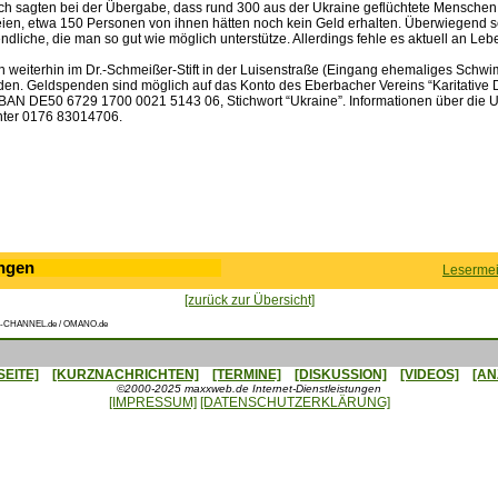
h sagten bei der Übergabe, dass rund 300 aus der Ukraine geflüchtete Menschen
n, etwa 150 Personen von ihnen hätten noch kein Geld erhalten. Überwiegend s
dliche, die man so gut wie möglich unterstütze. Allerdings fehle es aktuell an Leb
weiterhin im Dr.-Schmeißer-Stift in der Luisenstraße (Eingang ehemaliges Schw
n. Geldspenden sind möglich auf das Konto des Eberbacher Vereins “Karitative D
 IBAN DE50 6729 1700 0021 5143 06, Stichwort “Ukraine”. Informationen über die Uk
unter 0176 83014706.
ngen
Lesermei
[zurück zur Übersicht]
-CHANNEL.de / OMANO.de
SEITE]
[KURZNACHRICHTEN]
[TERMINE]
[DISKUSSION]
[VIDEOS]
[AN
©2000-2025 maxxweb.de Internet-Dienstleistungen
[IMPRESSUM]
[DATENSCHUTZERKLÄRUNG]