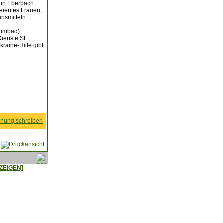
 in Eberbach
eien es Frauen,
ensmitteln.
immbad)
ienste St.
raine-Hilfe gibt
nung schreiben
ZEIGEN]