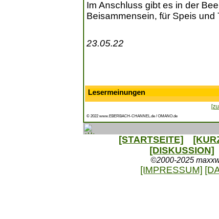
Im Anschluss gibt es in der Bee
Beisammensein, für Speis und T
23.05.22
Lesermeinungen
[zu
© 2022 www.EBERBACH-CHANNEL.de / OMANO.de
[STARTSEITE]
[KUR
[DISKUSSION]
©2000-2025 maxxweb
[IMPRESSUM]
[D