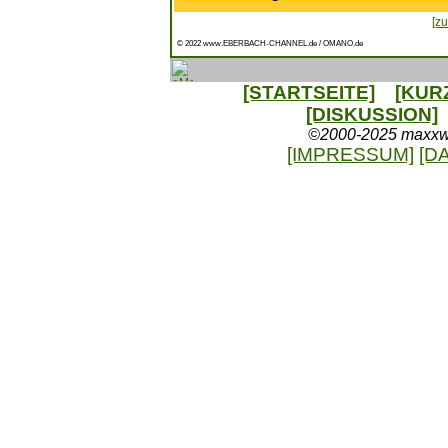
[zu
© 2022 www.EBERBACH-CHANNEL.de / OMANO.de
[STARTSEITE]
[KUR
[DISKUSSION]
©2000-2025 maxxweb
[IMPRESSUM]
[D