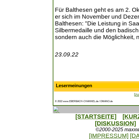
Für Balthesen geht es am 2. O
er sich im November und Dezemb
Balthesen: "Die Leistung in Saa
Silbermedaille und den badisc
sondern auch die Möglichkeit, n
23.09.22
Lesermeinungen
[zu
© 2022 www.EBERBACH-CHANNEL.de / OMANO.de
[STARTSEITE]
[KUR
[DISKUSSION]
©2000-2025 maxxweb
[IMPRESSUM]
[D