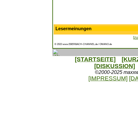
Lesermeinungen
[zu
© 2022 www.EBERBACH-CHANNEL.de / OMANO.de
[STARTSEITE]
[KUR
[DISKUSSION]
©2000-2025 maxxweb
[IMPRESSUM]
[D