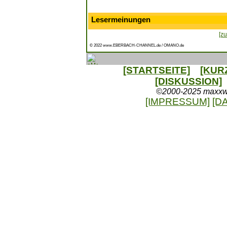
Lesermeinungen
[zu
© 2022 www.EBERBACH-CHANNEL.de / OMANO.de
[STARTSEITE]
[KUR
[DISKUSSION]
©2000-2025 maxxweb
[IMPRESSUM]
[D