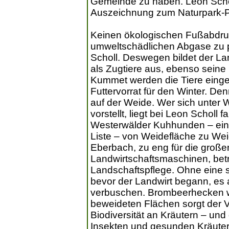
Gemeinde zu haben. Leon Scholl i
Auszeichnung zum Naturpark-P
Keinen ökologischen Fußabdruck
umweltschädlichen Abgase zu pr
Scholl. Deswegen bildet der La
als Zugtiere aus, ebenso seine
Kummet werden die Tiere einge
Futtervorrat für den Winter. De
auf der Weide. Wer sich unter 
vorstellt, liegt bei Leon Scholl 
Westerwälder Kuhhunden – einer
Liste – von Weidefläche zu Weid
Eberbach, zu eng für die große
Landwirtschaftsmaschinen, betr
Landschaftspflege. Ohne eine s
bevor der Landwirt begann, es 
verbuschen. Brombeerhecken w
beweideten Flächen sorgt der V
Biodiversität an Kräutern – un
Insekten und gesunden Kräutern 