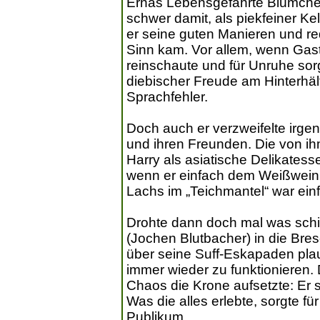
Ernas Lebensgefährte Blümchen 
schwer damit, als piekfeiner Ke
er seine guten Manieren und re
Sinn kam. Vor allem, wenn Gas
reinschaute und für Unruhe sor
diebischer Freude am Hinterhält
Sprachfehler.
Doch auch er verzweifelte irg
und ihren Freunden. Die von ih
Harry als asiatische Delikatess
wenn er einfach dem Weißwein
Lachs im „Teichmantel“ war einf
Drohte dann doch mal was sch
(Jochen Blutbacher) in die Bres
über seine Suff-Eskapaden plau
immer wieder zu funktionieren.
Chaos die Krone aufsetzte: Er s
Was die alles erlebte, sorgte f
Publikum.