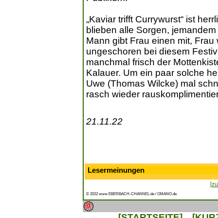
„Kaviar trifft Currywurst“ ist her
blieben alle Sorgen, jemandem 
Mann gibt Frau einen mit, Frau
ungeschoren bei diesem Festiva
manchmal frisch der Mottenkist
Kalauer. Um ein paar solche h
Uwe (Thomas Wilcke) mal schn
rasch wieder rauskomplimentier
21.11.22
Lesermeinungen
[zu
© 2022 www.EBERBACH-CHANNEL.de / OMANO.de
[STARTSEITE]
[KUR