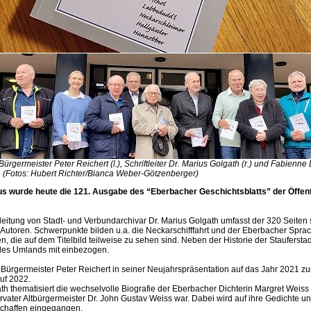
Bürgermeister Peter Reichert (l.), Schriftleiter Dr. Marius Golgath (r.) und Fabienne 
.). (Fotos: Hubert Richter/Bianca Weber-Götzenberger)
s wurde heute die 121. Ausgabe des “Eberbacher Geschichtsblatts” der Öffent
tleitung von Stadt- und Verbundarchivar Dr. Marius Golgath umfasst der 320 Seiten 
 Autoren. Schwerpunkte bilden u.a. die Neckarschifffahrt und der Eberbacher Spra
n, die auf dem Titelbild teilweise zu sehen sind. Neben der Historie der Stauferst
des Umlands mit einbezogen.
 Bürgermeister Peter Reichert in seiner Neujahrspräsentation auf das Jahr 2021 zu
uf 2022.
th thematisiert die wechselvolle Biografie der Eberbacher Dichterin Margret Weiss
ater Altbürgermeister Dr. John Gustav Weiss war. Dabei wird auf ihre Gedichte un
Schaffen eingegangen.