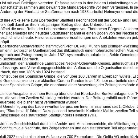
ist mit zwei Beiträgen vertreten. Er fasste seinen in den beiden Lokalzeitungen ver
achschatz“ zusammen und bewahrt die Mundart-Begriffe vor dem Vergessen. In s
e Änderung der Eberbacher Straßennamen nach 1933, arbeitet Hofmeyer erneut die
zt ihre Artikelserie zum Eberbacher Stadtteil Friedrichsdorf mit der Sozial- und Ha
Sie knüpft damit an ihren letztjährigen Beitrag über das Unterdorf an.
ffnet die neue Reihe der Lebenserinnerungen von Eberbacher Bürgern. Als ehemal
cher Bademeister und heutiger Stadtführer spannt er einen Bogen von der Neckarsch
geschichte bis heute. Historie, spannende Erzählungen und Anekdoten werden ge
nüpft.
 Eberbacher Archivverbund stammt von Prof. Dr. Paul Münch aus Bisingen-Wessin
em er in akribischer Quellenarbeit das Blitzunglück einer hohenzollerischen Musi
gerach und Zwingenberg im Jahr 1821 systematisch aufarbeitet. Beide Gemeinde
m Bezirksamt Eberbach.
eundschuh, der langjährige Landrat des Neckar-Odenwald-Kreises, untersucht als 
rfassungs- und Verwaltungsgeschichte den Aufbau und die Organisation des ehe
rbach, das von 1806 bis 1924 bestand.
ichtet über die Spanische Grippe, die vor über 100 Jahren in Eberbach wütete. Er z
d Gemeinsamkeiten zur aktuellen Corona-Pandemie auf. Zimber erarbeitete eine A
r der Spanischen Grippe, die er anhand einer Auswertung der Zeitungsbestände d
ist in der Ausgabe mit einem Beitrag über die drei Eberbacher Bunkeranlagen der 
ten, die vor dem Zweiten Weltkrieg errichtet wurden. Der Beitrag enthält auch Pläne
erberg, die bisher nicht veröffentlicht wurden.
it Genehmigung des baden-württembergischen Innenministeriums seit 1. Oktober 
ng “Stauferstadt“ führen. Dazu passend beschreibt Karlheinz Mai im zweiten Teil s
 Königssiegel des staufischen Stadtgründers Heinrich (VII.).
ird das Geschichtsblatt durch die Archiv- und Museumsberichte, die Mitteilungen,
Schrifttum, die Nachrufe, das Zeitgeschehen und den statistischen Teil abgerundet
att 2022 erscheint in einer Auflage von 700 Exemplaren. Die Gelita AG unterstützt