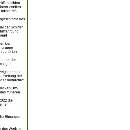
öffentlichten
einem zweiten
 lokale NS-
usgeschichte des
iger Schiffer,
ifffahrt und
konnt
gen bei
kergruppe
n gehörten
Kenner der
maligen
eigt darin die
ufstellung der
es Stadtarchivs
“Neckar-Enz-
 des früheren
2022 die
einer
 die Ehrungen,
.
e das Werk mit