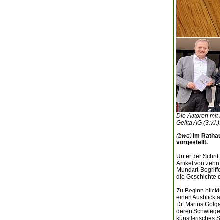
Die Autoren mit 
Gelita AG (3.v.l
(bwg)
Im Rathau
vorgestellt.
Unter der Schrif
Artikel von zehn
Mundart-Begriffe
die Geschichte 
Zu Beginn blickt
einen Ausblick a
Dr. Marius Golga
deren Schwiegerv
künstlerisches 