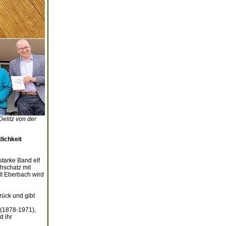
Delitz von der
lichkeit
starke Band elf
chschatz mit
adt Eberbach wird
rück und gibt
 (1878-1971),
d ihr