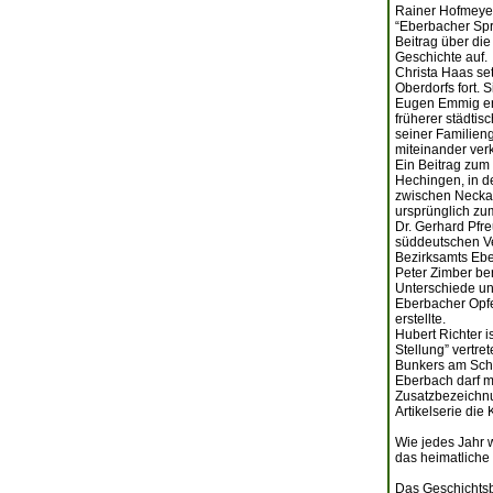
Rainer Hofmeyer 
“Eberbacher Spr
Beitrag über di
Geschichte auf.
Christa Haas set
Oberdorfs fort. 
Eugen Emmig erö
früherer städtis
seiner Familien
miteinander verk
Ein Beitrag zum
Hechingen, in d
zwischen Neckar
ursprünglich zu
Dr. Gerhard Pfr
süddeutschen Ve
Bezirksamts Ebe
Peter Zimber ber
Unterschiede un
Eberbacher Opfe
erstellte.
Hubert Richter 
Stellung” vertre
Bunkers am Scheu
Eberbach darf m
Zusatzbezeichnu
Artikelserie die
Wie jedes Jahr w
das heimatliche 
Das Geschichtsbl