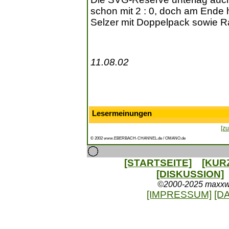
schon mit 2 : 0, doch am Ende hi
Selzer mit Doppelpack sowie R
11.08.02
Lesermeinungen
[zu
© 2002 www.EBERBACH-CHANNEL.de / OMANO.de
[STARTSEITE]
[KUR
[DISKUSSION]
©2000-2025 maxxweb
[IMPRESSUM]
[D