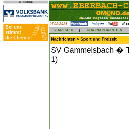
WERBUNG
07.08.2026
STARTSEITE
|
KURZNACHRICHTEN
Nachrichten > Sport und Freizeit
SV Gammelsbach � Tür
1)