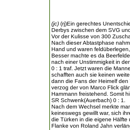
(jc)
(rj)Ein gerechtes Unentsch
Derbys zwischen dem SVG und T
Vor der Kulisse von 300 Zusch
Nach dieser Abtastphase nahmen
Hand und waren feldüberlegen,
Besser machte es da Beerfelde
nach einer Unstimmigkeit in 
0 : 1 traf. Jetzt waren die Mann
schafften auch sie keinen weite
dann die Fans der Heimelf den 
verzog der von Marco Flick glä
Hammann freistehend. Somit hie
SR Schwenk(Auerbach) 0 : 1.
Nach dem Wechsel merkte man d
keineswegs gewillt war, sich i
die Türken in die eigene Hälfte
Flanke von Roland Jahn verlänge