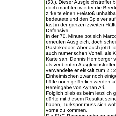
(53.). Dieser Ausgleichstreffer
doch machten wieder die Beerfe
zirkelte einen Freistoß unhaltba
bedeutete und den Spielverlauf 
fast in der ganzen zweiten Hälf
Defensive.
In der 70. Minute bot sich Mar
erneuten Ausgleich, doch schei
Gästekeeper. Aber auch jetzt l
auch numerischen Vorteil, als K
Karte sah. Dennis Hemberger wa
als verdienten Ausgleichstreffer
verwandelte er eiskalt zum 2 : 2
Einheimischen zwar noch einig
hätte noch gefährlich werden 
Hereingabe von Ayhan Ari.
Folglich blieb es beim letztli
dürfte mit diesem Resultat sein
haben, Türkspor muss sich woh
vorne zu kommen.
Die SVG-Reserve unterlag auch