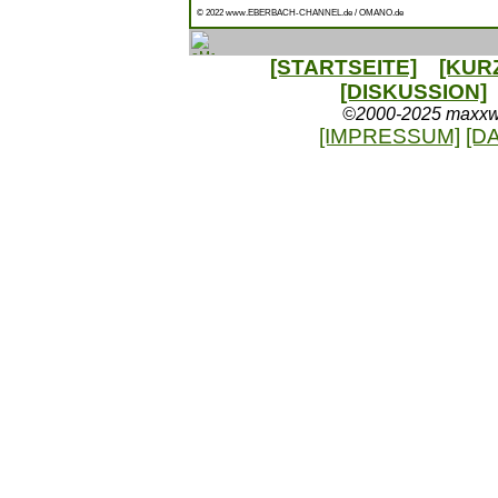
© 2022 www.EBERBACH-CHANNEL.de / OMANO.de
[STARTSEITE]
[KUR
[DISKUSSION]
©2000-2025 maxxweb
[IMPRESSUM]
[D