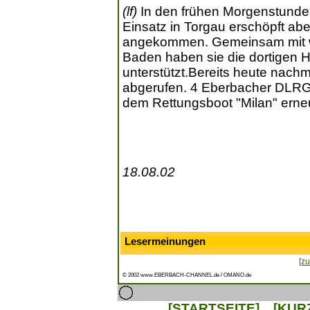
(lf)
In den frühen Morgenstunden
Einsatz in Torgau erschöpft ab
angekommen. Gemeinsam mit w
Baden haben sie die dortigen H
unterstützt.Bereits heute nach
abgerufen. 4 Eberbacher DLRG-
dem Rettungsboot "Milan" erne
18.08.02
Lesermeinungen
[zu
© 2002 www.EBERBACH-CHANNEL.de / OMANO.de
[STARTSEITE]
[KUR