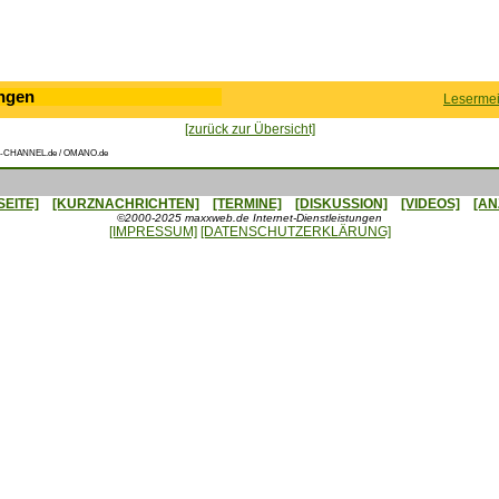
ngen
Lesermei
[zurück zur Übersicht]
-CHANNEL.de / OMANO.de
SEITE]
[KURZNACHRICHTEN]
[TERMINE]
[DISKUSSION]
[VIDEOS]
[AN
©2000-2025 maxxweb.de Internet-Dienstleistungen
[IMPRESSUM]
[DATENSCHUTZERKLÄRUNG]