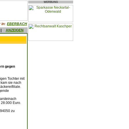
WERBUNG
 in:
EBERBACH
|
ANZEIGEN
ern gegen
igen Tochter mit
 kam sie nach
ckereifiliale.
egende
arsteinach
 28.000 Euro.
 94050 zu