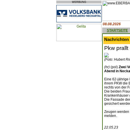
WERBUNG
08.08.2026
STARTSEITE
Nachrichten
Pkw prall
(Foto: Hubert Ri
(hr)
(pol)
Zwei V
Abend in Necka
Eine 62-jährige
ihrem PKW die B
rechts von der F
Die beiden Frau
Krankenhäuser g
Die Fassade der
gesichert werde
Zeugen werden g
melden.
22.05.23