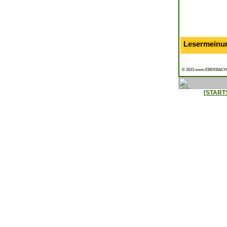
Lesermeinu
© 2023 www.EBERBACH
[START