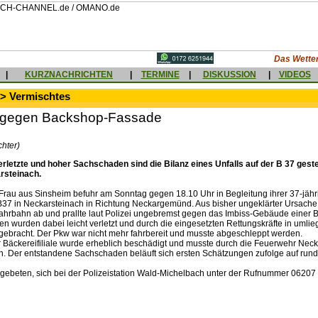
Das Wetter
|
KURZNACHRICHTEN
|
TERMINE
|
DISKUSSION
|
VIDEOS
 > Vermischtes
t gegen Backshop-Fassade
chter)
erletzte und hoher Sachschaden sind die Bilanz eines Unfalls auf der B 37 gest
rsteinach.
 Frau aus Sinsheim befuhr am Sonntag gegen 18.10 Uhr in Begleitung ihrer 37-jähr
37 in Neckarsteinach in Richtung Neckargemünd. Aus bisher ungeklärter Ursache
ahrbahn ab und prallte laut Polizei ungebremst gegen das Imbiss-Gebäude einer Bä
en wurden dabei leicht verletzt und durch die eingesetzten Rettungskräfte in umli
ebracht. Der Pkw war nicht mehr fahrbereit und musste abgeschleppt werden.
 Bäckereifiliale wurde erheblich beschädigt und musste durch die Feuerwehr Neck
n. Der entstandene Sachschaden beläuft sich ersten Schätzungen zufolge auf rund
ebeten, sich bei der Polizeistation Wald-Michelbach unter der Rufnummer 06207