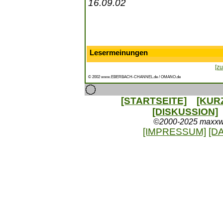
16.09.02
Lesermeinungen
[zu
© 2002 www.EBERBACH-CHANNEL.de / OMANO.de
[STARTSEITE]
[KUR
[DISKUSSION]
©2000-2025 maxxweb
[IMPRESSUM]
[D