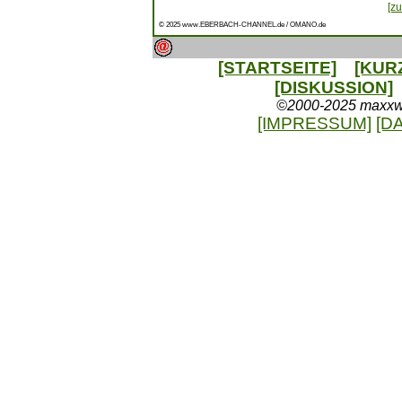
[zu
© 2025 www.EBERBACH-CHANNEL.de / OMANO.de
[STARTSEITE]
[KUR
[DISKUSSION]
©2000-2025 maxxweb
[IMPRESSUM]
[D