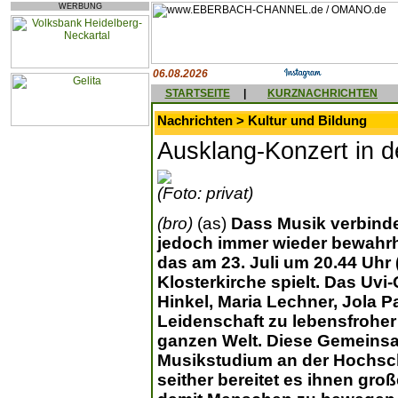
WERBUNG
06.08.2026
STARTSEITE
|
KURZNACHRICHTEN
Nachrichten > Kultur und Bildung
Ausklang-Konzert in d
(Foto: privat)
(bro)
(as)
Dass Musik verbindet
jedoch immer wieder bewahrh
das am 23. Juli um 20.44 Uhr 
Klosterkirche spielt. Das Uvi-
Hinkel, Maria Lechner, Jola P
Leidenschaft zu lebensfrohe
ganzen Welt. Diese Gemeinsa
Musikstudium an der Hochsch
seither bereitet es ihnen gro