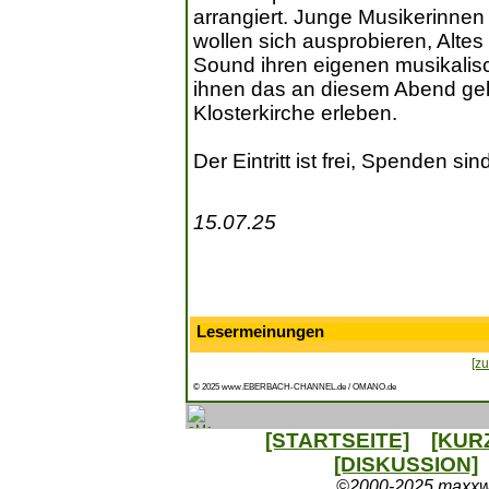
arrangiert. Junge Musikerinnen
wollen sich ausprobieren, Alt
Sound ihren eigenen musikalisc
ihnen das an diesem Abend geli
Klosterkirche erleben.
Der Eintritt ist frei, Spenden si
15.07.25
Lesermeinungen
[zu
© 2025 www.EBERBACH-CHANNEL.de / OMANO.de
[STARTSEITE]
[KUR
[DISKUSSION]
©2000-2025 maxxweb