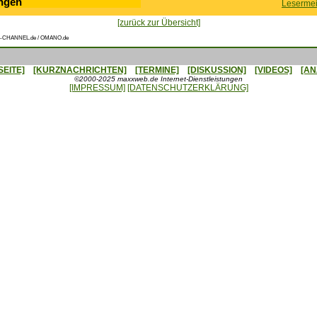
ngen
Lesermei
[zurück zur Übersicht]
-CHANNEL.de / OMANO.de
SEITE]
[KURZNACHRICHTEN]
[TERMINE]
[DISKUSSION]
[VIDEOS]
[AN
©2000-2025 maxxweb.de Internet-Dienstleistungen
[IMPRESSUM]
[DATENSCHUTZERKLÄRUNG]