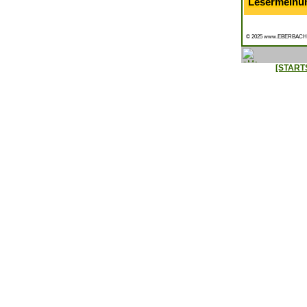
Lesermeinu
© 2025 www.EBERBACH
[START