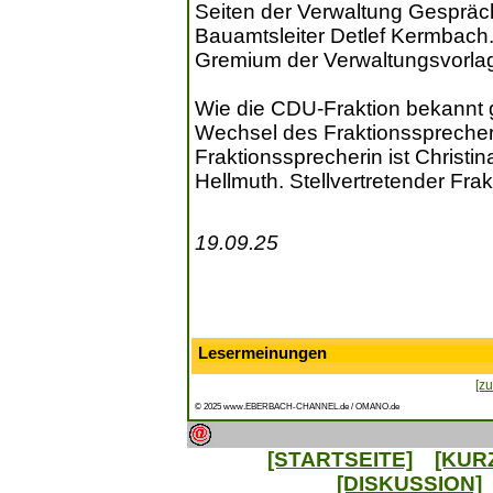
Seiten der Verwaltung Gespräch
Bauamtsleiter Detlef Kermbach
Gremium der Verwaltungsvorlag
Wie die CDU-Fraktion bekannt 
Wechsel des Fraktionssprecher
Fraktionssprecherin ist Christ
Hellmuth. Stellvertretender Frak
19.09.25
Lesermeinungen
[zu
© 2025 www.EBERBACH-CHANNEL.de / OMANO.de
[STARTSEITE]
[KUR
[DISKUSSION]