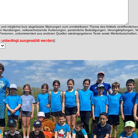
ch und möglichst kurz abgefasste Meinungen zum unmittelbaren Thema des Artikels veröffentlichen
alen Handlungen, volksverhetzende Äußerungen, persönliche Beleidigungen, Verunglimpfungen, V
 Personen, unkommentiert aus anderen Quellen wiedergegebene Texte sowie Werbebotschaften.
 unbedingt ausgewählt werden
):