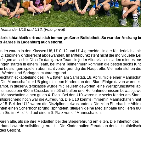
Teams der U10 und U12. (Foto: privat)
derleichtathletik erfreut sich immer größerer Beliebtheit. So war der Andrang 
es Jahres in Ladenburg auch enorm.
inder waren in den Klassen U8, U10, 12 und U14 gemeldet. In der Kinderleichtathl
e Disziplinen kindgerecht abgewandelt. Im Mittelpunkt steht nicht die individuelle L
folgen ausschließlich für das ganze Team. In jeder Altersklasse starten mindesten
gen starten in einem Team, bei mehr Teilnehmern kommen die besten sechs Kind
e Leistungen spielen aber nicht vordergründig die Hauptrolle. Vielmehr stehen di
 Werfen und Springen im Vordergrund.
eichtathletikabteilung des TVE traten am Samstag, 18. April, mit je einer Mannschaf
 Die Mannschaft der U8 ging mit neun Kindern an den Start. Einige davon waren z
mpf. In dieser Altersklasse wurde mit Heulern geworfen, eine Weitsprungstaffel abs
 es musste ein 400m-Crosslauf mit Strohballen und Reifenhindernissen bewältigt w
t Mannschaften einen guten 4. Platz. Bei der U10 waren nur sechs Kinder am Start,
tsprechend hoch war die Aufregung. Die U10 konnte immerhin Mannschaften hinte
tz 15. Bei der U12 waren die Disziplinen etwas anders. Die zehn Eberbacher Athle
hten einen Scherhochsprung, sprinteten, stießen kleine Medizinbälle und liefen 80
 Sie im Mittelfeld auf einem 6. Platz von elf Mannschaften.
ren alle, als sie ihre Medaillen bei der Siegerehrung erhielten. Die Intention des
erbands wurde vollständig erreicht: Die Kinder hatten Freude an der leichtathleti
des Gesicht.