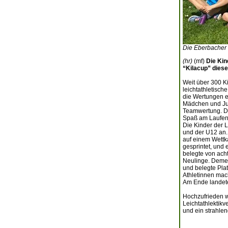
Die Eberbacher 
(hr)
(mf)
Die Kin
“Kilacup” dies
Weit über 300 K
leichtathletisch
die Wertungen er
Mädchen und Jun
Teamwertung. Di
Spaß am Laufen,
Die Kinder der L
und der U12 an.
auf einem Wettka
gesprintet, und
belegte von ach
Neulinge. Demen
und belegte Pla
Athletinnen mac
Am Ende landeten
Hochzufrieden wa
Leichtathlektikv
und ein strahlen