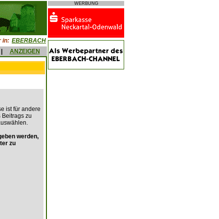
WERBUNG
 in:
EBERBACH
|
ANZEIGEN
e ist für andere
s Beitrags zu
auswählen.
geben werden,
ter zu