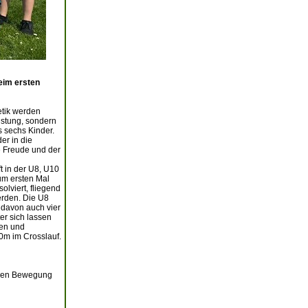
beim ersten
etik werden
eistung, sondern
s sechs Kinder.
er in die
e Freude und der
t in der U8, U10
um ersten Mal
olviert, fliegend
erden. Die U8
 davon auch vier
r sich lassen
ten und
0m im Crosslauf.
schen Bewegung