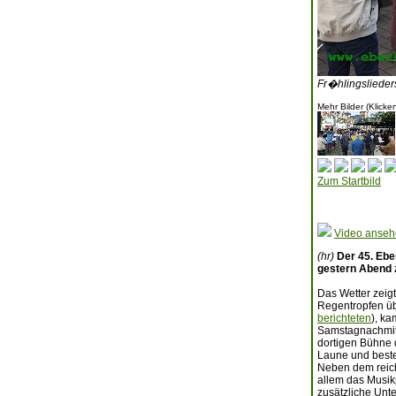
Fr�hlingslieder
Mehr Bilder (Klicke
Zum Startbild
Video anse
(hr)
Der 45. Ebe
gestern Abend 
Das Wetter zeigt
Regentropfen ü
berichteten
), k
Samstagnachmitt
dortigen Bühne 
Laune und best
Neben dem reich
allem das Musik
zusätzliche Unt