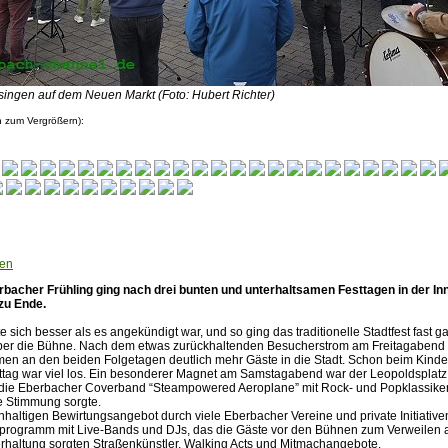
singen auf dem Neuen Markt (Foto: Hubert Richter)
n zum Vergrößern):
hen
rbacher Frühling ging nach drei bunten und unterhaltsamen Festtagen in der In
zu Ende.
e sich besser als es angekündigt war, und so ging das traditionelle Stadtfest fast 
ber die Bühne. Nach dem etwas zurückhaltenden Besucherstrom am Freitagabend 
amen an den beiden Folgetagen deutlich mehr Gäste in die Stadt. Schon beim Kind
ag war viel los. Ein besonderer Magnet am Samstagabend war der Leopoldsplatz, 
die Eberbacher Coverband “Steampowered Aeroplane” mit Rock- und Popklassiker
e Stimmung sorgte.
haltigen Bewirtungsangebot durch viele Eberbacher Vereine und private Initiative
programm mit Live-Bands und DJs, das die Gäste vor den Bühnen zum Verweilen a
erhaltung sorgten Straßenkünstler, Walking Acts und Mitmachangebote.