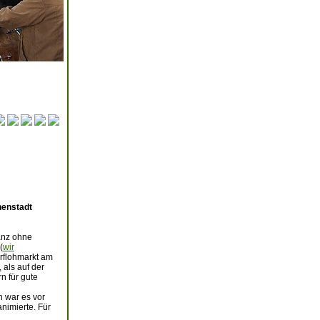
nenstadt
ganz ohne
(
wir
erflohmarkt am
als auf der
n für gute
n war es vor
nimierte. Für