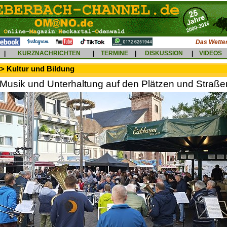
Das Wetter
|
KURZNACHRICHTEN
|
TERMINE
|
DISKUSSION
|
VIDEOS
> Kultur und Bildung
 Musik und Unterhaltung auf den Plätzen und Straße