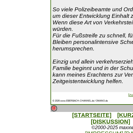
So viele Polizeibeamte und Ordn
um dieser Entwicklung Einhalt 
Wenn diese Art von Verkehrste
würden.
Für die Fußstreife zu schnell, 
Bleiben personalintensive Schw
herumsprechen.
Einzig und allein verkehrserzie
Familie beginnt und in der Schule
kann meines Erachtens zur Ver
Zeitgeistentwicklung helfen.
[zu
© 2026 www.EBERBACH-CHANNEL.de / OMANO.de
[STARTSEITE]
[KUR
[DISKUSSION]
©2000-2025 maxxweb