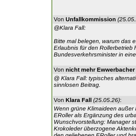
Von
Unfallkommission
(25.05
@Klara Fall:
Bitte mal belegen, warum das ei
Erlaubnis für den Rollerbetrieb
Bundesverkehrsminister in einer
Von
nicht mehr Ewwerbacher
@ Klara Fall: typisches alterna
sinnlosen Beitrag.
Von
Klara Fall
(25.05.26)
:
Wenn grüne Klimaideen außer K
ERoller als Ergänzung des urb
Wunschvorstellung: Manager st
Krokoleder überzogene Aktenköf
den geliehenen ERoller und br