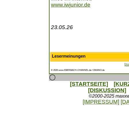
www.iwjunior.de
23.05.26
Lesermeinungen
[zu
© 2026 www.EBERBACH-CHANNEL.de / OMANO.de
[STARTSEITE]
[KUR
[DISKUSSION]
©2000-2025 maxxweb
[IMPRESSUM]
[D