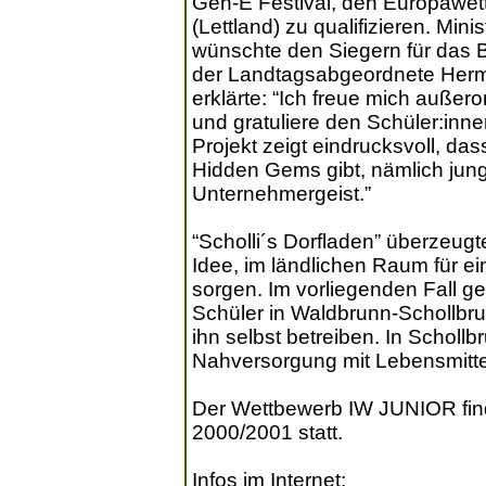
Gen-E Festival, den Europawettb
(Lettland) zu qualifizieren. Mini
wünschte den Siegern für das 
der Landtagsabgeordnete Her
erklärte: “Ich freue mich außero
und gratuliere den Schüler:inne
Projekt zeigt eindrucksvoll, d
Hidden Gems gibt, nämlich jung
Unternehmergeist.”
“Scholli´s Dorfladen” überzeugte
Idee, im ländlichen Raum für e
sorgen. Im vorliegenden Fall g
Schüler in Waldbrunn-Schollbru
ihn selbst betreiben. In Scholl
Nahversorgung mit Lebensmitte
Der Wettbewerb IW JUNIOR find
2000/2001 statt.
Infos im Internet: