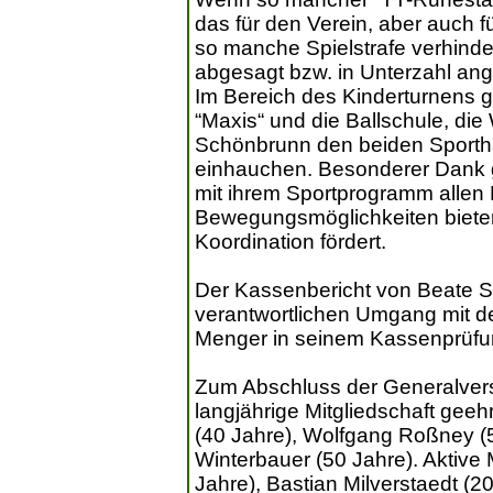
das für den Verein, aber auch f
so manche Spielstrafe verhind
abgesagt bzw. in Unterzahl an
Im Bereich des Kinderturnens gib
“Maxis“ und die Ballschule, di
Schönbrunn den beiden Sporthal
einhauchen. Besonderer Dank ga
mit ihrem Sportprogramm allen K
Bewegungsmöglichkeiten bieten,
Koordination fördert.
Der Kassenbericht von Beate S
verantwortlichen Umgang mit d
Menger in seinem Kassenprüfun
Zum Abschluss der Generalvers
langjährige Mitgliedschaft geehr
(40 Jahre), Wolfgang Roßney (50
Winterbauer (50 Jahre). Aktive 
Jahre), Bastian Milverstaedt (20