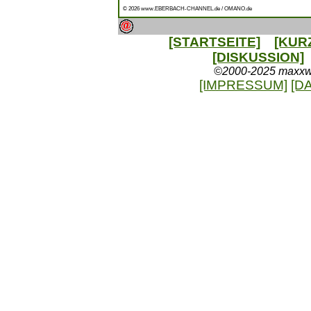
© 2026 www.EBERBACH-CHANNEL.de / OMANO.de
[STARTSEITE]
[KUR
[DISKUSSION]
©2000-2025 maxxweb
[IMPRESSUM]
[D