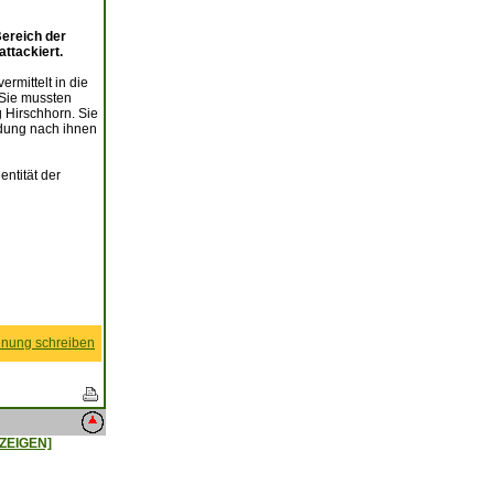
ereich der
ttackiert.
rmittelt in die
 Sie mussten
 Hirschhorn. Sie
ndung nach ihnen
ntität der
nung schreiben
ZEIGEN]