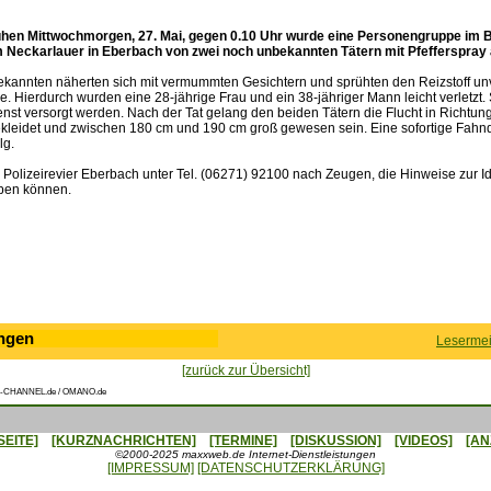
hen Mittwochmorgen, 27. Mai, gegen 0.10 Uhr wurde eine Personengruppe im B
 Neckarlauer in Eberbach von zwei noch unbekannten Tätern mit Pfefferspray a
kannten näherten sich mit vermummten Gesichtern und sprühten den Reizstoff unve
 Hierdurch wurden eine 28-jährige Frau und ein 38-jähriger Mann leicht verletzt.
nst versorgt werden. Nach der Tat gelang den beiden Tätern die Flucht in Richtung
ekleidet und zwischen 180 cm und 190 cm groß gewesen sein. Eine sofortige Fah
lg.
Polizeirevier Eberbach unter Tel. (06271) 92100 nach Zeugen, die Hinweise zur Ide
ben können.
ngen
Lesermei
[zurück zur Übersicht]
-CHANNEL.de / OMANO.de
SEITE]
[KURZNACHRICHTEN]
[TERMINE]
[DISKUSSION]
[VIDEOS]
[AN
©2000-2025 maxxweb.de Internet-Dienstleistungen
[IMPRESSUM]
[DATENSCHUTZERKLÄRUNG]