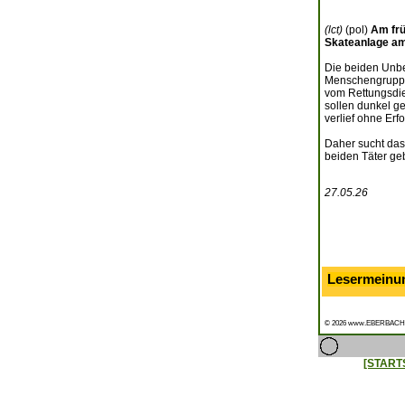
(lct)
(pol)
Am frü
Skateanlage am
Die beiden Unbe
Menschengruppe.
vom Rettungsdie
sollen dunkel g
verlief ohne Erfo
Daher sucht das 
beiden Täter ge
27.05.26
Lesermeinu
© 2026 www.EBERBACH
[START