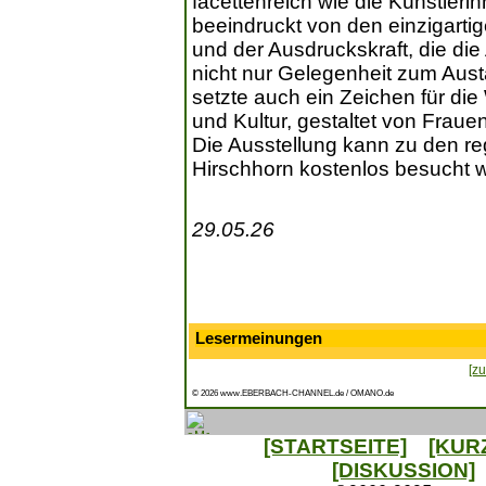
facettenreich wie die Künstleri
beeindruckt von den einzigarti
und der Ausdruckskraft, die die
nicht nur Gelegenheit zum Aus
setzte auch ein Zeichen für d
und Kultur, gestaltet von Frauen
Die Ausstellung kann zu den r
Hirschhorn kostenlos besucht 
29.05.26
Lesermeinungen
[zu
© 2026 www.EBERBACH-CHANNEL.de / OMANO.de
[STARTSEITE]
[KUR
[DISKUSSION]