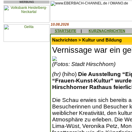
WERBUNG
10.08.2026
STARTSEITE
|
KURZNACHRICHTEN
Nachrichten > Kultur und Bildung
Vernissage war ein ge
(Fotos: Stadt Hirschhorn)
(hr)
(hiho)
Die Ausstellung “Ei
“Frauen-Kunst-Kultur” wurde 
Hirschhorner Rathaus feierlic
Die Schau erwies sich bereits 
Besucherinnen und Besucher k
weiblicher Kreativität, den kult
Atmosphäre zu erleben. Die We
Lima-Wüst, Veronika Petz, Moni